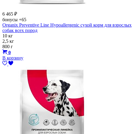
6 465
₽
бонусы
+65
Organix Preventive Line Hypoallergenic сухой корм для взрослых
собак всех пород
10 кг
2,5 кг
800 г
0
В корзину