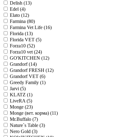
Delish
(13)
Edel
(4)
Elato
(12)
Farmina
(80)
Farmina Vet Life
(16)
Florida
(13)
Florida VET
(5)
Forza10
(52)
Forza10 vet
(24)
GO'KITCHEN
(12)
Grandorf
(14)
Grandorf FRESH
(12)
Grandorf VET
(6)
Greedy Family
(1)
Jarvi
(5)
KLATZ
(1)
LiveRA
(5)
Monge
(23)
Monge (вет. корма)
(11)
Mr.Buffalo
(7)
Nature`s Table
(3)
Nero Gold
(3)