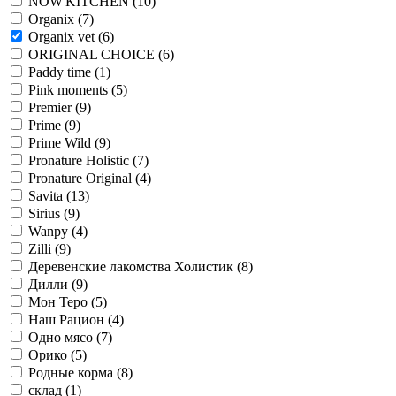
NOW'KITCHEN
(10)
Organix
(7)
Organix vet
(6)
ORIGINAL CHOICE
(6)
Paddy time
(1)
Pink moments
(5)
Premier
(9)
Prime
(9)
Prime Wild
(9)
Pronature Holistic
(7)
Pronature Original
(4)
Savita
(13)
Sirius
(9)
Wanpy
(4)
Zilli
(9)
Деревенские лакомства Холистик
(8)
Дилли
(9)
Мон Теро
(5)
Наш Рацион
(4)
Одно мясо
(7)
Орико
(5)
Родные корма
(8)
склад
(1)