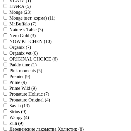
KLATZ
(1)
LiveRA
(5)
Monge
(23)
Monge (вет. корма)
(11)
Mr.Buffalo
(7)
Nature`s Table
(3)
Nero Gold
(3)
NOW'KITCHEN
(10)
Organix
(7)
Organix vet
(6)
ORIGINAL CHOICE
(6)
Paddy time
(1)
Pink moments
(5)
Premier
(9)
Prime
(9)
Prime Wild
(9)
Pronature Holistic
(7)
Pronature Original
(4)
Savita
(13)
Sirius
(9)
Wanpy
(4)
Zilli
(9)
Деревенские лакомства Холистик
(8)