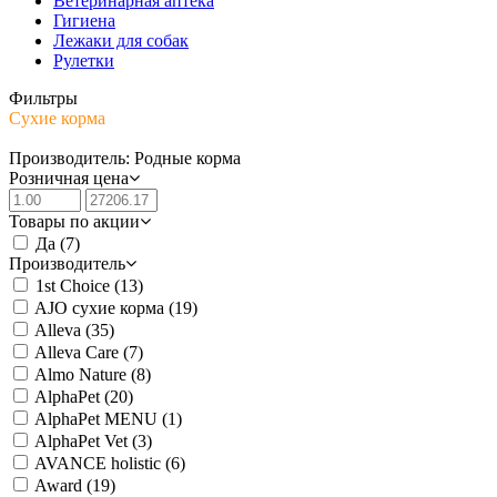
Ветеринарная аптека
Гигиена
Лежаки для собак
Рулетки
Фильтры
Сухие корма
Производитель: Родные корма
Розничная цена
Товары по акции
Да
(7)
Производитель
1st Choice
(13)
AJO сухие корма
(19)
Alleva
(35)
Alleva Care
(7)
Almo Nature
(8)
AlphaPet
(20)
AlphaPet MENU
(1)
AlphaPet Vet
(3)
AVANCE holistic
(6)
Award
(19)