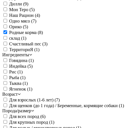
Дилли
(9)
Мон Теро
(5)
Наш Рацион
(4)
Одно мясо
(7)
Орико
(5)
Родные корма
(8)
склад
(1)
Счастливый пес
(3)
ТерриториЯ
(1)
Ингредиенты
Говядина
(1)
Индейка
(5)
Рис
(1)
Рыба
(1)
Тыква
(1)
Ягненок
(1)
Возраст
Для взрослых (1-6 лет)
(7)
Для щенков (до 1 года) / Беременные, кормящие собаки
(1)
Порода/размер
Для всех пород
(6)
Для крупных пород
(1)
Для малых / миниатюрных пород
(1)