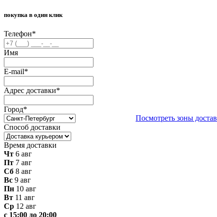
покупка в один клик
Телефон
*
Имя
E-mail
*
Адрес доставки
*
Город
*
Посмотреть зоны доста
Способ доставки
Время доставки
Чт
6 авг
Пт
7 авг
Сб
8 авг
Вс
9 авг
Пн
10 авг
Вт
11 авг
Ср
12 авг
с 15:00 до 20:00