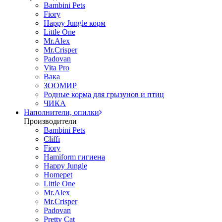
Bambini Pets
Fiory
Happy Jungle корм
Little One
Mr.Alex
Mr.Crisper
Padovan
Vita Pro
Вака
ЗООМИР
Родные корма для грызунов и птиц
ЧИКА
Наполнители, опилки
Производители
Bambini Pets
Cliffi
Fiory
Hamiform гигиена
Happy Jungle
Homepet
Little One
Mr.Alex
Mr.Crisper
Padovan
Pretty Cat