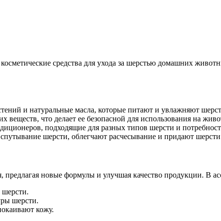
метические средства для ухода за шерстью домашних животны
стений и натуральные масла, которые питают и увлажняют шерст
х веществ, что делает ее безопасной для использования на жив
ндиционеров, подходящие для разных типов шерсти и потребнос
спутывание шерсти, облегчают расчесывание и придают шерсти 
 предлагая новые формулы и улучшая качество продукции. В ас
 шерсти.
уры шерсти.
покаивают кожу.