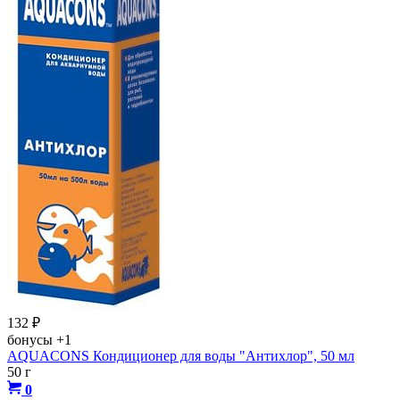
132
₽
бонусы
+1
AQUACONS Кондиционер для воды "Антихлор", 50 мл
50 г
0