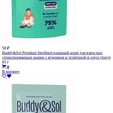
58
₽
Buddy&Sol Premium Sterilised влажный корм для взрослых
стерилизованных кошек с ягненком и телятиной в соусе (пауч)
85 г
0
В корзину