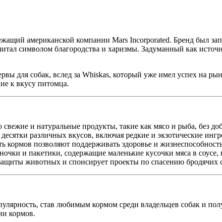
жащий американской компании Mars Incorporated. Бренд был запу
читал символом благородства и харизмы. Задуманный как источн
рвы для собак, вслед за Whiskas, который уже имел успех на р
ие к вкусу питомца.
 свежие и натуральные продукты, такие как мясо и рыба, без до
десятки различных вкусов, включая редкие и экзотические ингре
ть кормов позволяют поддерживать здоровье и жизнеспособност
очки и пакетики, содержащие маленькие кусочки мяса в соусе, 
 защиты животных и спонсирует проекты по спасению бродячих 
пулярность, став любимым кормом среди владельцев собак и по
ии кормов.