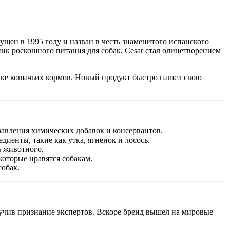
щен в 1995 году и назван в честь знаменитого испанского
ик роскошного питания для собак, Cesar стал олицетворением
ынке кошачьих кормов. Новый продукт быстро нашел свою
бавления химических добавок и консервантов.
диенты, такие как утка, ягненок и лосось.
ь животного.
которые нравятся собакам.
собак.
лучив признание экспертов. Вскоре бренд вышел на мировые