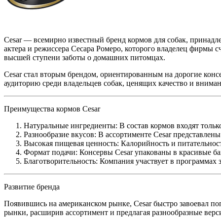
Cesar — всемирно известный бренд кормов для собак, принадле
актера и режиссера Сесара Ромеро, которого владелец фирмы с
высшей ступени заботы о домашних питомцах.
Cesar стал вторым брендом, ориентированным на дорогие консе
аудиторию среди владельцев собак, ценящих качество и вниман
Преимущества кормов Cesar
Натуральные ингредиенты: В состав кормов входят только
Разнообразие вкусов: В ассортименте Cesar представлены 
Высокая пищевая ценность: Калорийность и питательнос
Формат подачи: Консервы Cesar упакованы в красивые бан
Благотворительность: Компания участвует в программах
Развитие бренда
Появившись на американском рынке, Cesar быстро завоевал по
рынки, расширив ассортимент и предлагая разнообразные верс