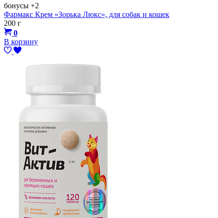
бонусы
+2
Фармакс Крем «Зорька Люкс», для собак и кошек
200 г
0
В корзину