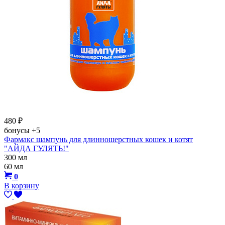
480
₽
бонусы
+5
Фармакс шампунь для длинношерстных кошек и котят
"АЙДА ГУЛЯТЬ!"
300 мл
60 мл
0
В корзину