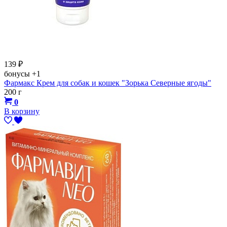
139
₽
бонусы
+1
Фармакс Крем для собак и кошек "Зорька Северные ягоды"
200 г
0
В корзину