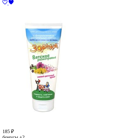
185
₽
бонусы
+2