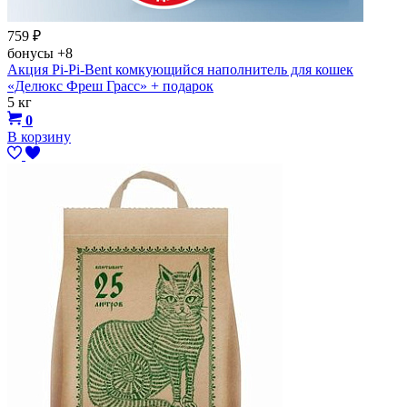
759
₽
бонусы
+8
Акция Pi-Pi-Bent комкующийся наполнитель для кошек
«Делюкс Фреш Грасс» + подарок
5 кг
0
В корзину