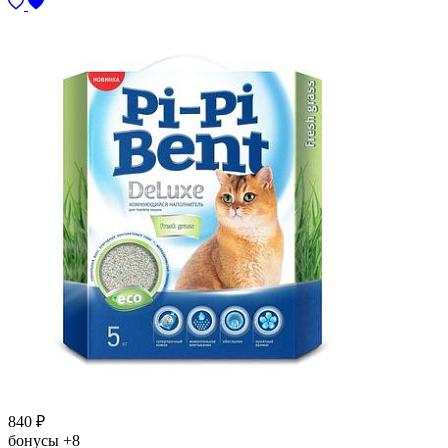
840
₽
бонусы
+8