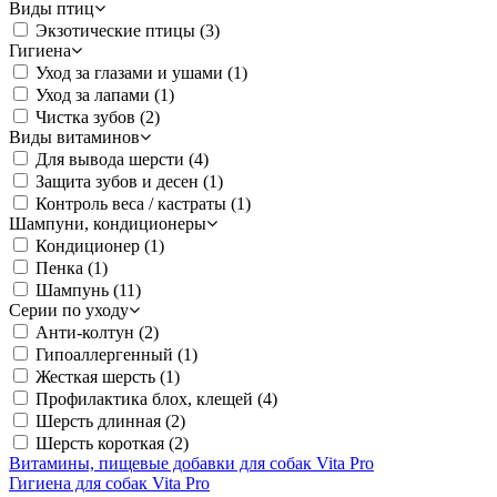
Виды птиц
Экзотические птицы
(3)
Гигиена
Уход за глазами и ушами
(1)
Уход за лапами
(1)
Чистка зубов
(2)
Виды витаминов
Для вывода шерсти
(4)
Защита зубов и десен
(1)
Контроль веса / кастраты
(1)
Шампуни, кондиционеры
Кондиционер
(1)
Пенка
(1)
Шампунь
(11)
Серии по уходу
Анти-колтун
(2)
Гипоаллергенный
(1)
Жесткая шерсть
(1)
Профилактика блох, клещей
(4)
Шерсть длинная
(2)
Шерсть короткая
(2)
Витамины, пищевые добавки для собак Vita Pro
Гигиена для собак Vita Pro