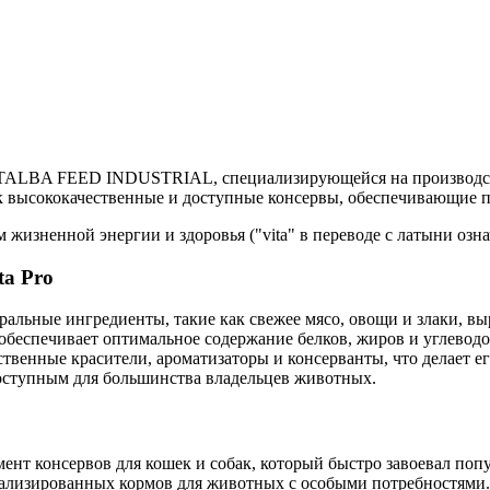
ией TALBA FEED INDUSTRIAL, специализирующейся на производс
к высококачественные и доступные консервы, обеспечивающие п
жизненной энергии и здоровья ("vita" в переводе с латыни озна
ta Pro
альные ингредиенты, такие как свежее мясо, овощи и злаки, в
беспечивает оптимальное содержание белков, жиров и углеводов
твенные красители, ароматизаторы и консерванты, что делает е
доступным для большинства владельцев животных.
нт консервов для кошек и собак, который быстро завоевал поп
иализированных кормов для животных с особыми потребностями.