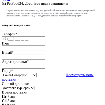
(с) PetFood24, 2026. Все права защищены
Обращаем Ваше внимание на то, что данный сайт носит исключительно информационный
характер и ни при каких условиях не является публичной офертой, определяемой
положениями Статьи 437 (2) "Гражданского кодекса Российской Федерации"
покупка в один клик
Телефон
*
Имя
E-mail
*
Адрес доставки
*
Город
*
Посмотреть зоны
доставки
Способ доставки
Время доставки
Пт
7 авг
Сб
8 авг
Вс
9 авг