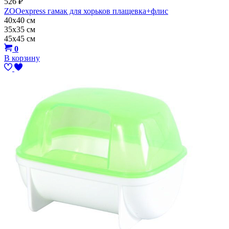
526
₽
ZOOexpress гамак для хорьков плащевка+флис
40х40 см
35х35 см
45х45 см
0
В корзину