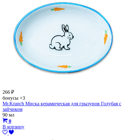
266
₽
бонусы
+3
Mr.Kranch Миска керамическая для грызунов Голубая с
зайчиком
90 мл
0
В корзину