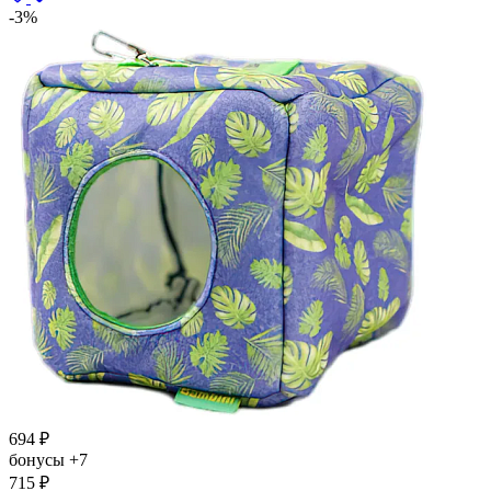
-3%
694
₽
бонусы
+7
715
₽