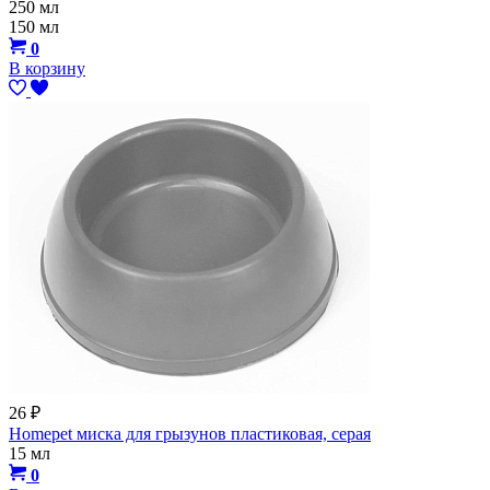
250 мл
150 мл
0
В корзину
26
₽
Homepet миска для грызунов пластиковая, серая
15 мл
0