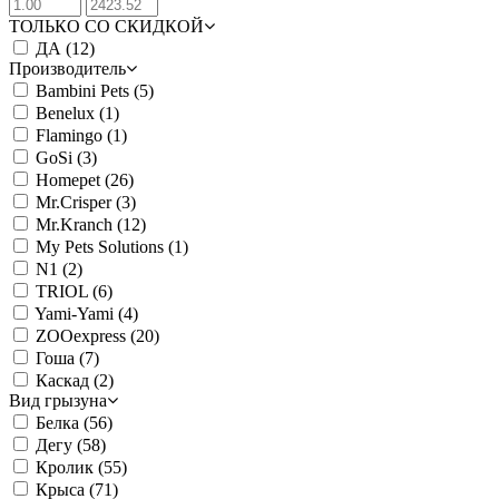
ТОЛЬКО СО СКИДКОЙ
ДА
(12)
Производитель
Bambini Pets
(5)
Benelux
(1)
Flamingo
(1)
GoSi
(3)
Homepet
(26)
Mr.Crisper
(3)
Mr.Kranch
(12)
My Pets Solutions
(1)
N1
(2)
TRIOL
(6)
Yami-Yami
(4)
ZOOexpress
(20)
Гоша
(7)
Каскад
(2)
Вид грызуна
Белка
(56)
Дегу
(58)
Кролик
(55)
Крыса
(71)