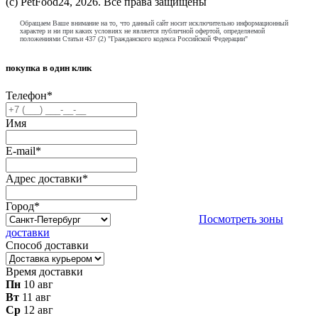
(с) PetFood24, 2026. Все права защищены
Обращаем Ваше внимание на то, что данный сайт носит исключительно информационный
характер и ни при каких условиях не является публичной офертой, определяемой
положениями Статьи 437 (2) "Гражданского кодекса Российской Федерации"
покупка в один клик
Телефон
*
Имя
E-mail
*
Адрес доставки
*
Город
*
Посмотреть зоны
доставки
Способ доставки
Время доставки
Пн
10 авг
Вт
11 авг
Ср
12 авг