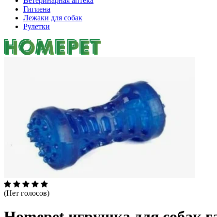
Ветеринарная аптека
Гигиена
Лежаки для собак
Рулетки
(Нет голосов)
Homepet игрушка для собак г