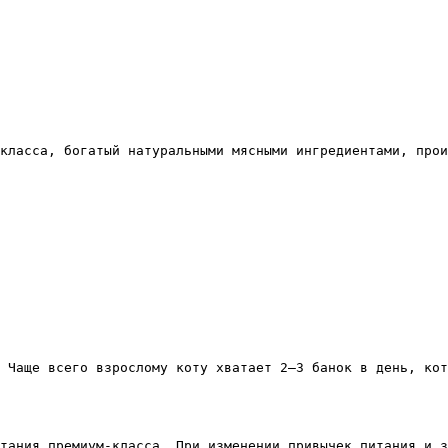
класса, богатый натуральными мясными ингредиентами, прои
 Чаще всего взрослому коту хватает 2–3 банок в день, кот
тания премиум-класса. При изменении привычек питания и з