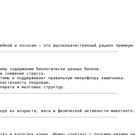
ейкой и лососем — это высококачественный рацион премиум-
ому содержанию биологически ценных белков.
и снижение стресса.
темы и поддерживает правильную микрофлору кишечника.
ластичность покровам.
парата и мозговых структур.
одя из возраста, веса и физической активности животного.
тят и взрослых кошек. Можно сочетать с другими видами пи