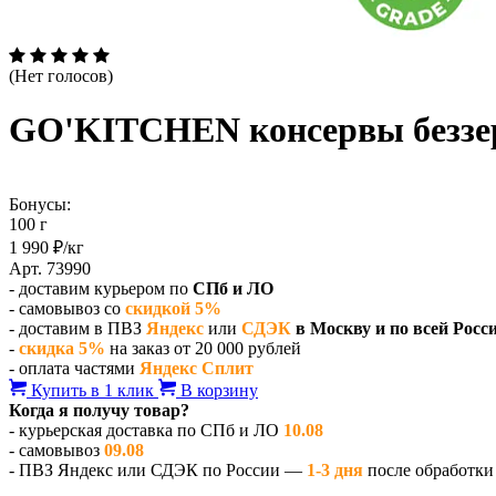
(Нет голосов)
GO'KITCHEN консервы беззерн
Бонусы:
100 г
1 990 ₽/кг
Арт. 73990
- доставим курьером по
СПб и ЛО
- самовывоз со
скидкой 5%
- доставим в ПВЗ
Яндекс
или
СДЭК
в Москву и по всей Росс
-
скидка 5%
на заказ от 20 000 рублей
- оплата частями
Яндекс Сплит
Купить в 1 клик
В корзину
Когда я получу товар?
- курьерская доставка по СПб и ЛО
10.08
- самовывоз
09.08
- ПВЗ Яндекс или СДЭК по России —
1-3 дня
после обработки 