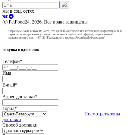
мы в соц. сетях
(с) PetFood24, 2026. Все права защищены
Обращаем Ваше внимание на то, что данный сайт носит исключительно информационный
характер и ни при каких условиях не является публичной офертой, определяемой
положениями Статьи 437 (2) "Гражданского кодекса Российской Федерации"
покупка в один клик
Телефон
*
Имя
E-mail
*
Адрес доставки
*
Город
*
Посмотреть зоны
доставки
Способ доставки