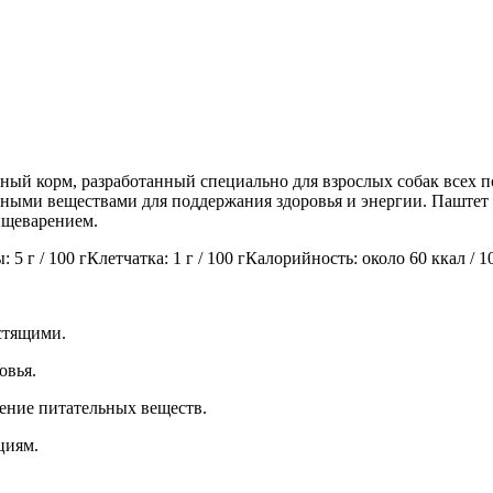
ый корм, разработанный специально для взрослых собак всех п
ными веществами для поддержания здоровья и энергии. Паштет 
ищеварением.
 5 г / 100 гКлетчатка: 1 г / 100 гКалорийность: около 60 ккал / 1
стящими.
овья.
ение питательных веществ.
циям.