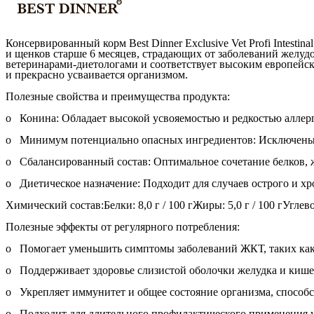
Консервированный корм Best Dinner Exclusive Vet Profi Intes
и щенков старше 6 месяцев, страдающих от заболеваний желу
ветеринарами-диетологами и соответствует высоким европейск
и прекрасно усваивается организмом.
Полезные свойства и преимущества продукта:
o Конина: Обладает высокой усвояемостью и редкостью аллер
o Минимум потенциально опасных ингредиентов: Исключены ч
o Сбалансированный состав: Оптимальное сочетание белков, 
o Диетическое назначение: Подходит для случаев острого и хро
Химический состав:Белки: 8,0 г / 100 гЖиры: 5,0 г / 100 гУглевод
Полезные эффекты от регулярного потребления:
o Помогает уменьшить симптомы заболеваний ЖКТ, таких как д
o Поддерживает здоровье слизистой оболочки желудка и кише
o Укрепляет иммунитет и общее состояние организма, способ
o Подходит для длительного профилактического применения у