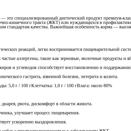
tinal — это специализированный диетический продукт премиум-кл
дочно-кишечного тракта (ЖКТ) или нуждающихся в профилактик
им стандартам качества. Важнейшая особенность корма — высок
гических реакций, легко воспринимается пищеварительной сист
астые аллергены, такие как зерновые, молочные продукты и яй
жиров и углеводов способствует восстановлению и поддержанию
нического гастрита, язвенной болезни, энтерита и колита.
ы: 5,0 г / 100 гКлетчатка: 1,0 г / 100 гВлага: около 80%
иарея, рвота, дискомфорт в области живота.
чника, улучшает процесс пищеварения.
ствует ускорению выздоровления.
 собак с предрасположенностью к заболеваниям ЖКТ.