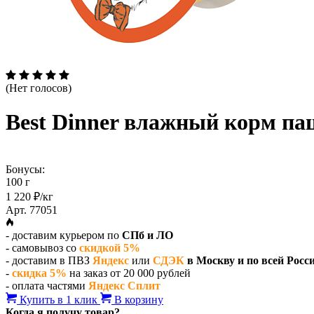
(Нет голосов)
Best Dinner влажный корм паш
Бонусы:
100 г
1 220 ₽/кг
Арт. 77051
- доставим курьером по
СПб и ЛО
- самовывоз со
скидкой 5%
- доставим в ПВЗ
Яндекс
или
СДЭК
в Москву и по всей Росс
-
скидка 5%
на заказ от 20 000 рублей
- оплата частями
Яндекс Сплит
Купить в 1 клик
В корзину
Когда я получу товар?