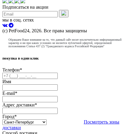
Подписаться на акции
мы в соц. сетях
(с) PetFood24, 2026. Все права защищены
Обращаем Ваше внимание на то, что данный сайт носит исключительно информационный
характер и ни при каких условиях не является публичной офертой, определяемой
положениями Статьи 437 (2) "Гражданского кодекса Российской Федерации"
покупка в один клик
Телефон
*
Имя
E-mail
*
Адрес доставки
*
Город
*
Посмотреть зоны
доставки
Способ доставки