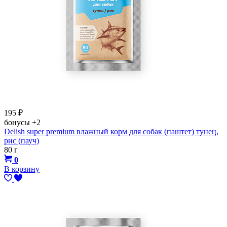
195
₽
бонусы
+2
Delish super premium влажный корм для собак (паштет) тунец,
рис (пауч)
80 г
0
В корзину