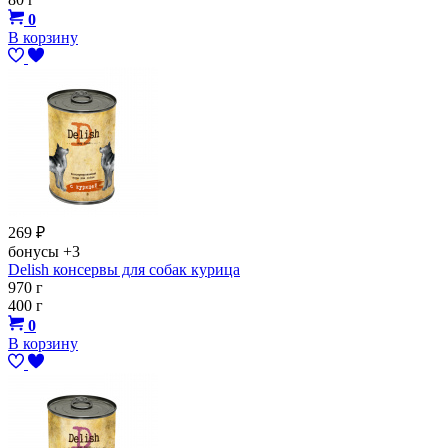
0
В корзину
269
₽
бонусы
+3
Delish консервы для собак курица
970 г
400 г
0
В корзину