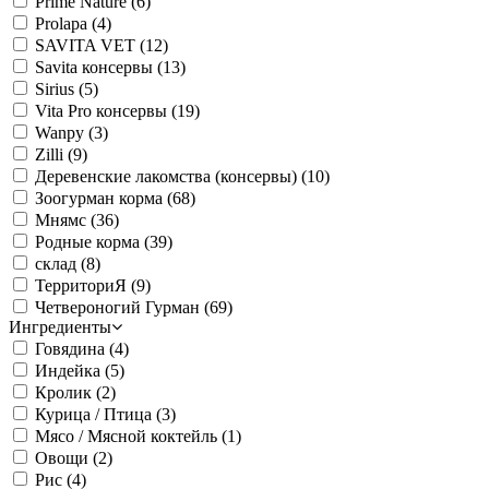
Prime Nature
(6)
Prolapa
(4)
SAVITA VET
(12)
Savita консервы
(13)
Sirius
(5)
Vita Pro консервы
(19)
Wanpy
(3)
Zilli
(9)
Деревенские лакомства (консервы)
(10)
Зоогурман корма
(68)
Мнямс
(36)
Родные корма
(39)
склад
(8)
ТерриториЯ
(9)
Четвероногий Гурман
(69)
Ингредиенты
Говядина
(4)
Индейка
(5)
Кролик
(2)
Курица / Птица
(3)
Мясо / Мясной коктейль
(1)
Овощи
(2)
Рис
(4)