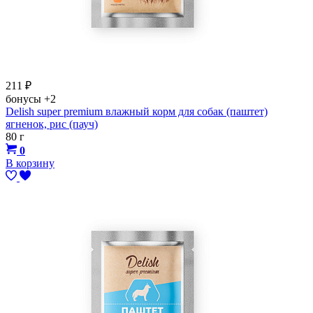
211
₽
бонусы
+2
Delish super premium влажный корм для собак (паштет)
ягненок, рис (пауч)
80 г
0
В корзину