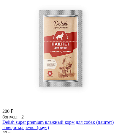
200
₽
бонусы
+2
Delish super premium влажный корм для собак (паштет)
говядина,гречка (пауч)
80 г