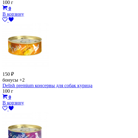
100 г
0
В корзину
150
₽
бонусы
+2
Delish premium консервы для собак курица
100 г
0
В корзину