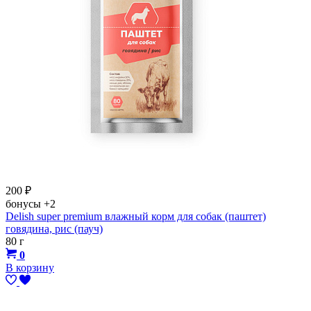
200
₽
бонусы
+2
Delish super premium влажный корм для собак (паштет)
говядина, рис (пауч)
80 г
0
В корзину