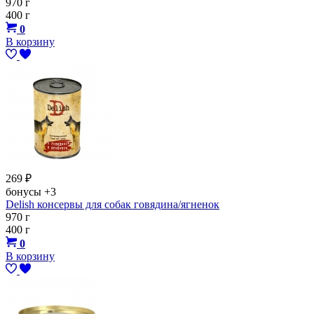
970 г
400 г
0
В корзину
269
₽
бонусы
+3
Delish консервы для собак говядина/ягненок
970 г
400 г
0
В корзину