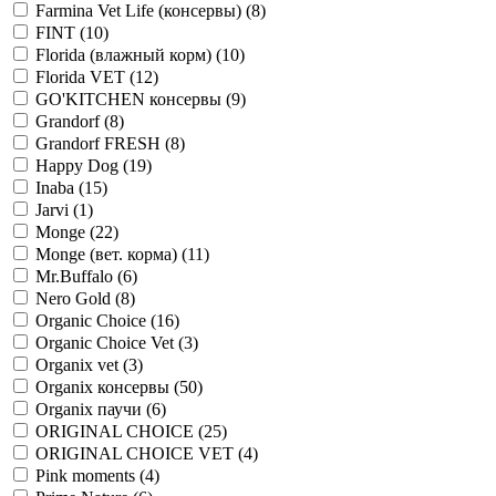
Farmina Vet Life (консервы)
(8)
FINT
(10)
Florida (влажный корм)
(10)
Florida VET
(12)
GO'KITCHEN консервы
(9)
Grandorf
(8)
Grandorf FRESH
(8)
Happy Dog
(19)
Inaba
(15)
Jarvi
(1)
Monge
(22)
Monge (вет. корма)
(11)
Mr.Buffalo
(6)
Nero Gold
(8)
Organic Сhoice
(16)
Organic Сhoice Vet
(3)
Organix vet
(3)
Organix консервы
(50)
Organix паучи
(6)
ORIGINAL CHOICE
(25)
ORIGINAL CHOICE VET
(4)
Pink moments
(4)