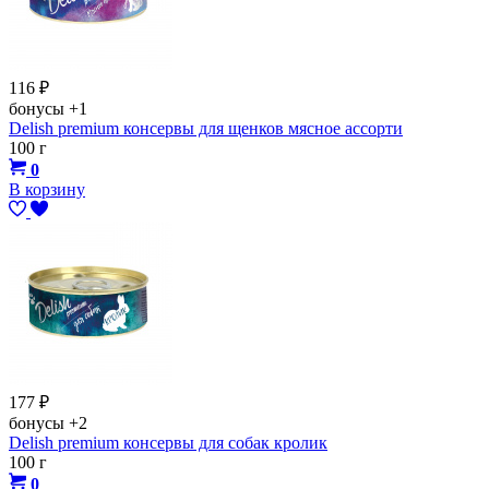
116
₽
бонусы
+1
Delish premium консервы для щенков мясное ассорти
100 г
0
В корзину
177
₽
бонусы
+2
Delish premium консервы для собак кролик
100 г
0