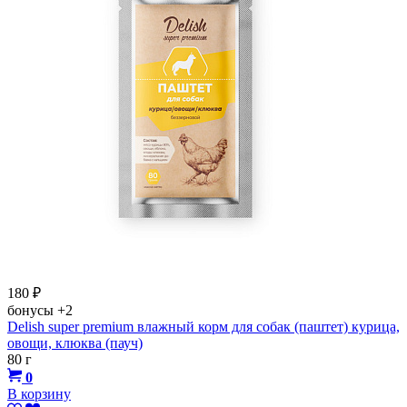
180
₽
бонусы
+2
Delish super premium влажный корм для собак (паштет) курица,
овощи, клюква (пауч)
80 г
0
В корзину