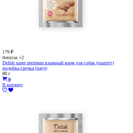
179
₽
бонусы
+2
Delish super premium влажный корм для собак (паштет)
индейка,гречка (пауч)
80 г
0
В корзину