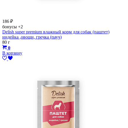
186
₽
бонусы
+2
Delish super premium влажный корм для собак (паштет)
индейка ,овощи, гречка (пауч)
80 г
0
В корзину