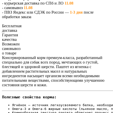
- курьерская доставка по СПб и ЛО
11.08
- самовывоз
11.08
- ПВЗ Яндекс или СДЭК по России —
1-3 дня
после
обработки заказа
Бесплатная
доставка
Гарантия
качества
Возможен
самовывоз
о товаре
Консервированный корм премиум-класса, разработанный
специально для собак всех пород, мечтающих о густой,
блестящей и здоровой шерсти. Паштет из ягненка с
добавлением растительных масел и натуральных
ингредиентов насыщает организм всеми необходимыми
питательными веществами, способствующими улучшению
состояния шерсти и кожи.
Полезные свойства корма:
Ягнёнок — источник легкоусвояемого белка, необходи
Омега-3 и Омега-6 жирные кислоты (льняное масло, п
Кремообразная текстура паштета облегчает процесс п