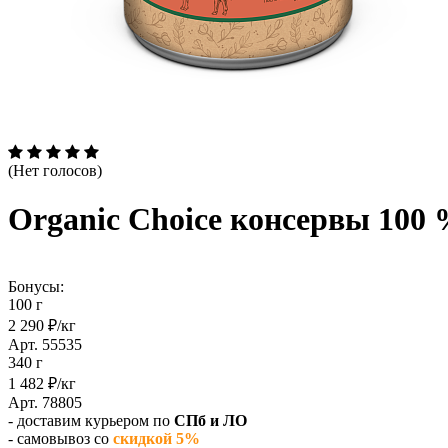
(Нет голосов)
Organic Сhoice консервы 100 
Бонусы:
100 г
2 290 ₽/кг
Арт. 55535
340 г
1 482 ₽/кг
Арт. 78805
- доставим курьером по
СПб и ЛО
- самовывоз со
скидкой 5%