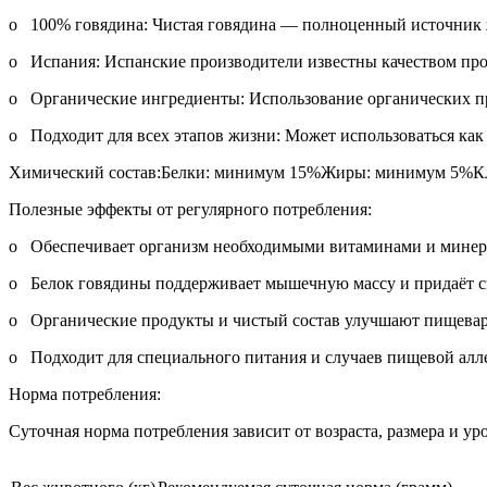
o 100% говядина: Чистая говядина — полноценный источник жи
o Испания: Испанские производители известны качеством про
o Органические ингредиенты: Использование органических пр
o Подходит для всех этапов жизни: Может использоваться как 
Химический состав:Белки: минимум 15%Жиры: минимум 5%Кле
Полезные эффекты от регулярного потребления:
o Обеспечивает организм необходимыми витаминами и минера
o Белок говядины поддерживает мышечную массу и придаёт с
o Органические продукты и чистый состав улучшают пищеваре
o Подходит для специального питания и случаев пищевой алл
Норма потребления:
Суточная норма потребления зависит от возраста, размера и 