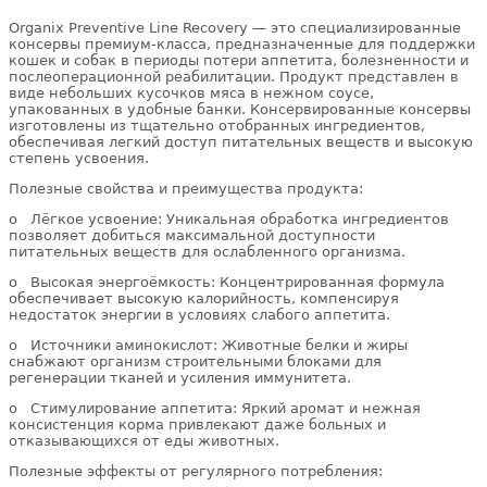
Organix Preventive Line Recovery — это специализированные
консервы премиум-класса, предназначенные для поддержки
кошек и собак в периоды потери аппетита, болезненности и
послеоперационной реабилитации. Продукт представлен в
виде небольших кусочков мяса в нежном соусе,
упакованных в удобные банки. Консервированные консервы
изготовлены из тщательно отобранных ингредиентов,
обеспечивая легкий доступ питательных веществ и высокую
степень усвоения.
Полезные свойства и преимущества продукта:
o Лёгкое усвоение: Уникальная обработка ингредиентов
позволяет добиться максимальной доступности
питательных веществ для ослабленного организма.
o Высокая энергоёмкость: Концентрированная формула
обеспечивает высокую калорийность, компенсируя
недостаток энергии в условиях слабого аппетита.
o Источники аминокислот: Животные белки и жиры
снабжают организм строительными блоками для
регенерации тканей и усиления иммунитета.
o Стимулирование аппетита: Яркий аромат и нежная
консистенция корма привлекают даже больных и
отказывающихся от еды животных.
Полезные эффекты от регулярного потребления: