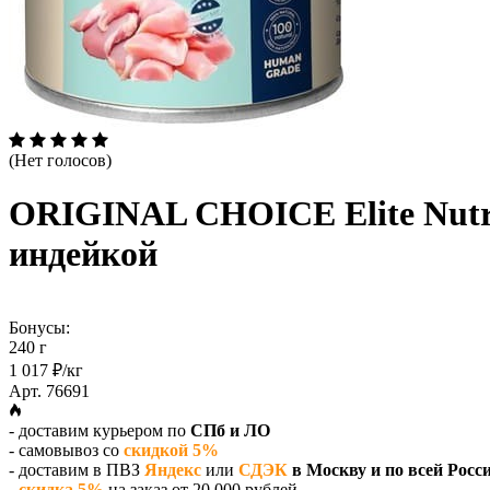
(Нет голосов)
ORIGINAL CHOICE Elite Nutrit
индейкой
Бонусы:
240 г
1 017 ₽/кг
Арт. 76691
- доставим курьером по
СПб и ЛО
- самовывоз со
скидкой 5%
- доставим в ПВЗ
Яндекс
или
СДЭК
в Москву и по всей Росс
-
скидка 5%
на заказ от 20 000 рублей