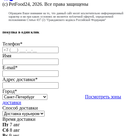
(с) PetFood24, 2026. Все права защищены
Обращаем Ваше внимание на то, что данный сайт носит исключительно информационный
характер и ни при каких условиях не является публичной офертой, определяемой
положениями Статьи 437 (2) "Гражданского кодекса Российской Федерации"
покупка в один клик
Телефон
*
Имя
E-mail
*
Адрес доставки
*
Город
*
Посмотреть зоны
доставки
Способ доставки
Время доставки
Пт
7 авг
Сб
8 авг
Вс
9 авг