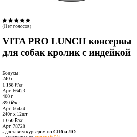
(Нет голосов)
VITA PRO LUNCH консервы
для собак кролик с индейкой
Бонусы:
240 г
1 158 ₽/кг
Арт. 66423
400 г
890 ₽/кг
Арт. 66424
240г х 12шт
1 050 ₽/кг
Арт. 78728
- доставим курьером по
СПб и ЛО