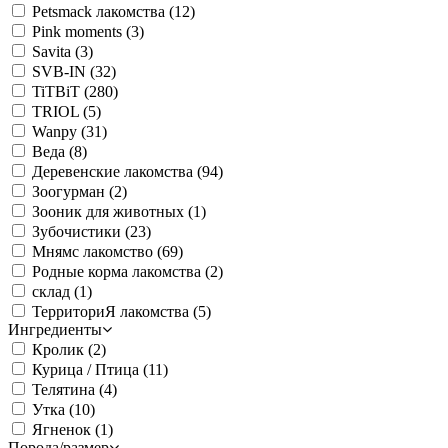
Petsmack лакомства
(12)
Pink moments
(3)
Savita
(3)
SVB-IN
(32)
TiTBiT
(280)
TRIOL
(5)
Wanpy
(31)
Веда
(8)
Деревенские лакомства
(94)
Зоогурман
(2)
Зооник для животных
(1)
Зубочистики
(23)
Мнямс лакомство
(69)
Родные корма лакомства
(2)
склад
(1)
ТерриториЯ лакомства
(5)
Ингредиенты
Кролик
(2)
Курица / Птица
(11)
Телятина
(4)
Утка
(10)
Ягненок
(1)
Порода/размер