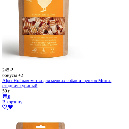
245
₽
бонусы
+2
AlpenHof лакомство для мелких собак и щенков Мини-
сэндвич куриный
50 г
0
В корзину