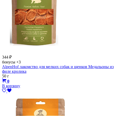
344
₽
бонусы
+3
AlpenHof лакомство для мелких собак и щенков Медальоны из
филе кролика
50 г
0
В корзину