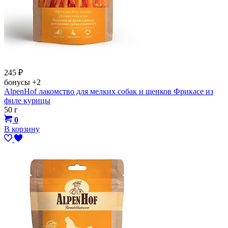
245
₽
бонусы
+2
AlpenHof лакомство для мелких собак и щенков Фрикасе из
филе курицы
50 г
0
В корзину