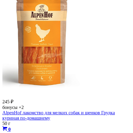
245
₽
бонусы
+2
AlpenHof лакомство для мелких собак и щенков Грудка
куриная по-домашнему
50 г
0