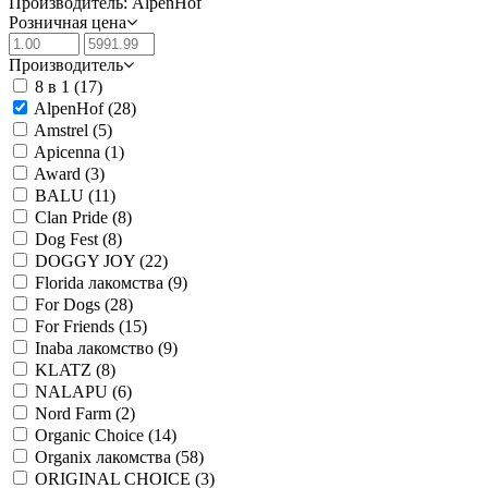
Производитель: AlpenHof
Розничная цена
Производитель
8 в 1
(17)
AlpenHof
(28)
Amstrel
(5)
Apicenna
(1)
Award
(3)
BALU
(11)
Clan Pride
(8)
Dog Fest
(8)
DOGGY JOY
(22)
Florida лакомства
(9)
For Dogs
(28)
For Friends
(15)
Inaba лакомство
(9)
KLATZ
(8)
NALAPU
(6)
Nord Farm
(2)
Organic Сhoice
(14)
Organix лакомства
(58)
ORIGINAL CHOICE
(3)