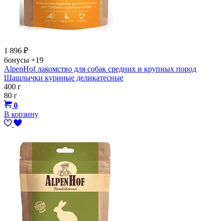
1 896
₽
бонусы
+19
AlpenHof лакомство для собак средних и крупных пород
Шашлычки куриные деликатесные
400 г
80 г
0
В корзину