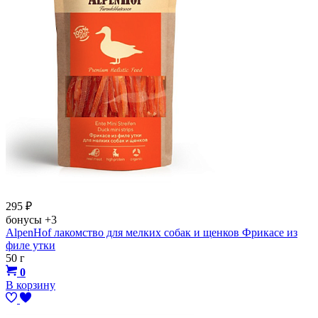
295
₽
бонусы
+3
AlpenHof лакомство для мелких собак и щенков Фрикасе из
филе утки
50 г
0
В корзину