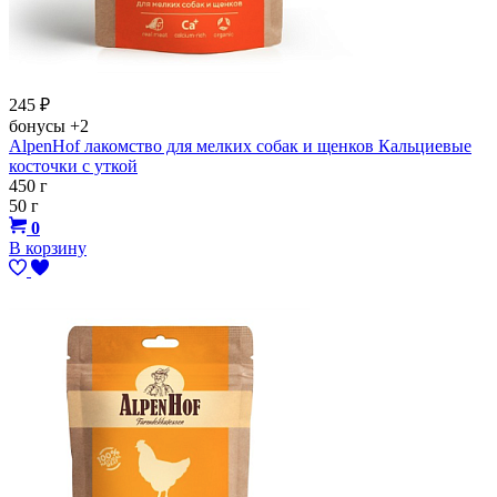
245
₽
бонусы
+2
AlpenHof лакомство для мелких собак и щенков Кальциевые
косточки с уткой
450 г
50 г
0
В корзину