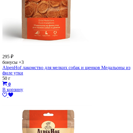
295
₽
бонусы
+3
AlpenHof лакомство для мелких собак и щенков Медальоны из
филе утки
50 г
0
В корзину