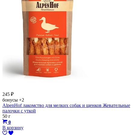
245
₽
бонусы
+2
AlpenHof лакомство для мелких собак и щенков Жевательные
палочки с уткой
50 г
0
В корзину