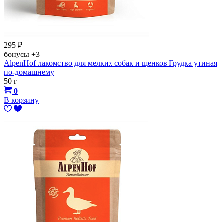
295
₽
бонусы
+3
AlpenHof лакомство для мелких собак и щенков Грудка утиная
по-домашнему
50 г
0
В корзину