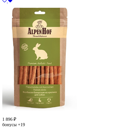
1 896
₽
бонусы
+19