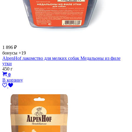
1 896
₽
бонусы
+19
AlpenHof лакомство для мелких собак Медальоны из филе
утки
450 г
0
В корзину