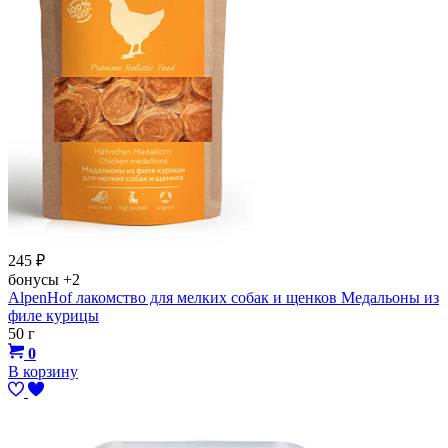
245
₽
бонусы
+2
AlpenHof лакомство для мелких собак и щенков Медальоны из
филе курицы
50 г
0
В корзину