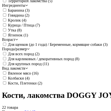
ТерриториЯ лакомства
(5)
Ингредиенты
Баранина
(3)
Говядина
(2)
Кролик
(4)
Курица / Птица
(7)
Утка
(8)
Ягненок
(1)
Возраст
Для щенков (до 1 года) / Беременные, кормящие собаки
(3)
Порода/размер
Для всех пород
(2)
Для карликовых / декоративных пород
(8)
Для крупных пород
(11)
Вид лакомств
Вяленое мясо
(16)
Колбаски
(4)
Кости, Плетенки
(2)
Кости, лакомства DOGGY JOY
22 товара