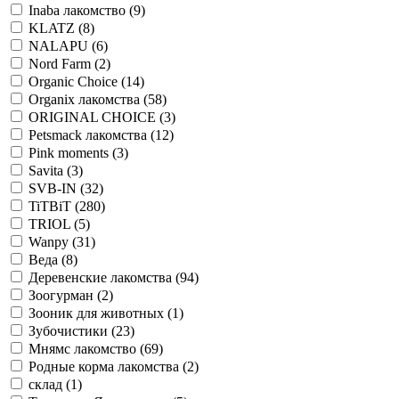
Inaba лакомство
(9)
KLATZ
(8)
NALAPU
(6)
Nord Farm
(2)
Organic Сhoice
(14)
Organix лакомства
(58)
ORIGINAL CHOICE
(3)
Petsmack лакомства
(12)
Pink moments
(3)
Savita
(3)
SVB-IN
(32)
TiTBiT
(280)
TRIOL
(5)
Wanpy
(31)
Веда
(8)
Деревенские лакомства
(94)
Зоогурман
(2)
Зооник для животных
(1)
Зубочистики
(23)
Мнямс лакомство
(69)
Родные корма лакомства
(2)
склад
(1)