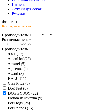
Ветеринарная аптека
Гигиена
Лежаки для собак
Рулетки
Фильтры
Кости, лакомства
Производитель: DOGGY JOY
Розничная цена
Производитель
8 в 1
(17)
AlpenHof
(28)
Amstrel
(5)
Apicenna
(1)
Award
(3)
BALU
(11)
Clan Pride
(8)
Dog Fest
(8)
DOGGY JOY
(22)
Florida лакомства
(9)
For Dogs
(28)
For Friends
(15)