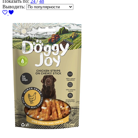
Показать по:
24
/
48
Выводить: