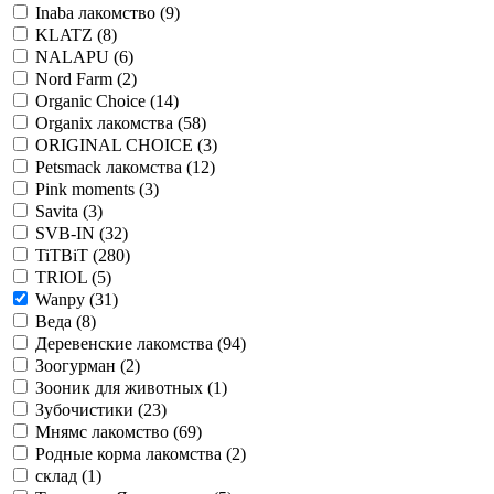
Inaba лакомство
(9)
KLATZ
(8)
NALAPU
(6)
Nord Farm
(2)
Organic Сhoice
(14)
Organix лакомства
(58)
ORIGINAL CHOICE
(3)
Petsmack лакомства
(12)
Pink moments
(3)
Savita
(3)
SVB-IN
(32)
TiTBiT
(280)
TRIOL
(5)
Wanpy
(31)
Веда
(8)
Деревенские лакомства
(94)
Зоогурман
(2)
Зооник для животных
(1)
Зубочистики
(23)
Мнямс лакомство
(69)
Родные корма лакомства
(2)
склад
(1)