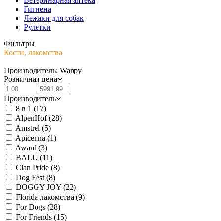
Ветеринарная аптека
Гигиена
Лежаки для собак
Рулетки
Фильтры
Кости, лакомства
Производитель: Wanpy
Розничная цена
Производитель
8 в 1
(17)
AlpenHof
(28)
Amstrel
(5)
Apicenna
(1)
Award
(3)
BALU
(11)
Clan Pride
(8)
Dog Fest
(8)
DOGGY JOY
(22)
Florida лакомства
(9)
For Dogs
(28)
For Friends
(15)