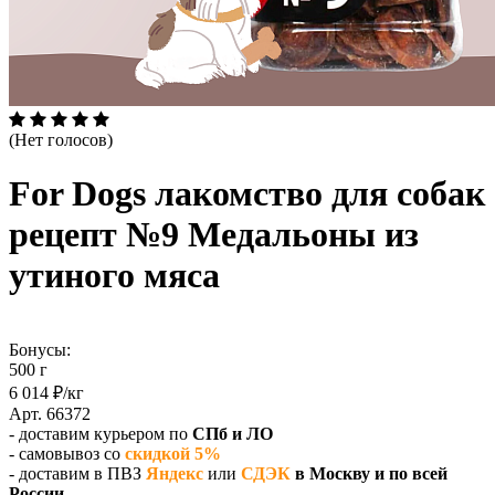
(Нет голосов)
For Dogs лакомство для собак
рецепт №9 Медальоны из
утиного мяса
Бонусы:
500 г
6 014 ₽/кг
Арт. 66372
- доставим курьером по
СПб и ЛО
- самовывоз со
скидкой 5%
- доставим в ПВЗ
Яндекс
или
СДЭК
в Москву и по всей
России