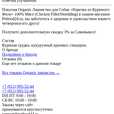
отмечая улучшения.
Покупая Organix Лакомство для Собак «Нарезка из Куриного
Филе» 100% Мясо (Chicken Fillet/Shredding) в нашем магазине
Petfood24.ru, вы заботитесь о здоровье и удовольствии вашего
четвероногого друга!
Получите дополнительную
скидку 3%
за Самовывоз!
Состав
Куриная грудка, кукурузный крахмал, глицерин.
О бренде
Подробнее о бренде
Отзывы (0)
Еще нет отзывов о данном товаре
Добавить отзыв
Все товары Organix лакомства →
+7 (812) 995-52-44
+7 (812) 995-52-44
ПН-ПТ 9:00 - 19:00
СБ-ВС 10:00 - 19:00
Заказы через сайт
принимаются круглосуточно
support@petfood24.ru