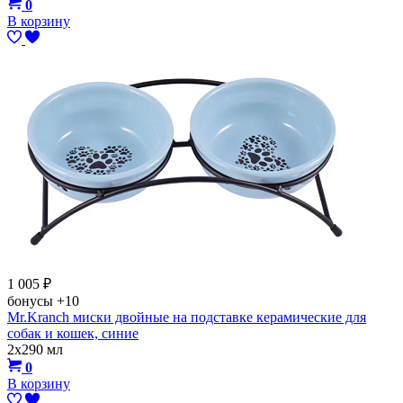
0
В корзину
1 005
₽
бонусы
+10
Mr.Kranch миски двойные на подставке керамические для
собак и кошек, синие
2х290 мл
0
В корзину