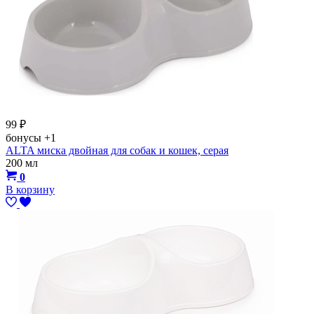
99
₽
бонусы
+1
ALTA миска двойная для собак и кошек, серая
200 мл
0
В корзину