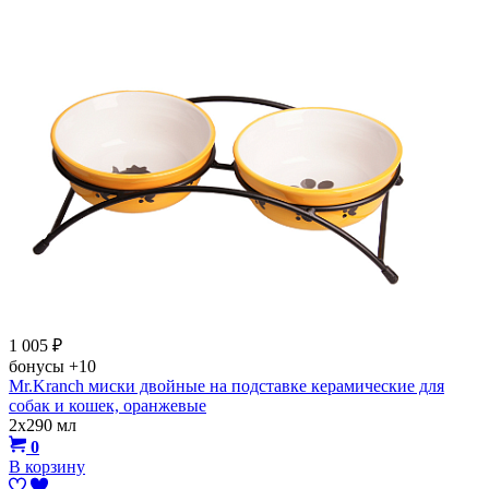
1 005
₽
бонусы
+10
Mr.Kranch миски двойные на подставке керамические для
собак и кошек, оранжевые
2х290 мл
0
В корзину