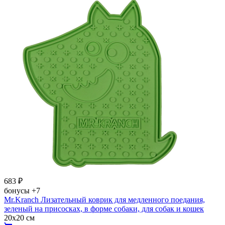
683
₽
бонусы
+7
Mr.Kranch Лизательный коврик для медленного поедания,
зеленый на присосках, в форме собаки, для собак и кошек
20х20 см