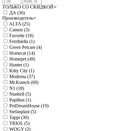
ТОЛЬКО СО СКИДКОЙ
ДА
(36)
Производитель
ALTA
(25)
Camon
(3)
Favorite
(18)
Ferribiella
(1)
Green Petcare
(4)
Homecat
(14)
Homepet
(49)
Hunter
(1)
Kitty City
(1)
Moderna
(37)
Mr.Kranch
(69)
N1
(18)
Nunbell
(5)
Papillon
(1)
PetDreamHouse
(19)
Stefanplast
(5)
Tappi
(30)
TRIOL
(5)
WOGY
(2)