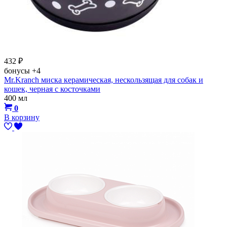
432
₽
бонусы
+4
Mr.Kranch миска керамическая, нескользящая для собак и
кошек, черная с косточками
400 мл
0
В корзину