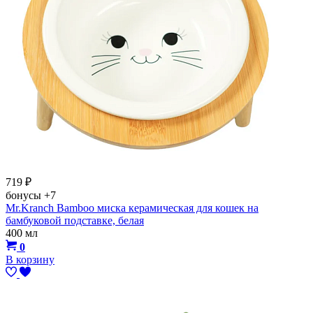
719
₽
бонусы
+7
Mr.Kranch Bamboo миска керамическая для кошек на
бамбуковой подставке, белая
400 мл
0
В корзину