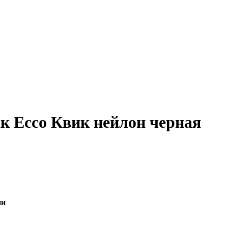
ак Ecco Квик нейлон черная
ии