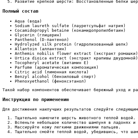
Развитие крепкой шерсти: Восстановленные белки шер
Полный состав
Aqua (вода)
Sodium laureth sulfate (лауретсульфат натрия)
Cocamidopropyl betaine (кокамидопропилбетаин)
Glycerin (глицерин)
Panthenol (D-пантенол)
Hydrolyzed silk protein (гидролизованный шелк)
Allantoin (аллантоин)
Anthemis nobilis flower extract (экстракт ромашки)
Urtica dioica extract (экстракт крапивы двудомной)
Tocopheryl acetate (витамин E)
Parfume (ароматическая композиция)
Citric acid (лимонная кислота)
Benzyl alcohol (бензиловый спирт)
Phenoxyethanol (феноксэтанол)
Такой набор компонентов обеспечивает бережный уход и ра
Инструкция по применению
Для достижения наилучших результатов следуйте следующим
Тщательно намочите шерсть животного теплой водой.
Вспеньте небольшое количество шампуня в ладонях и 
Массируйте кожу легкими движениями пальцев.
Тщательно смойте теплой водой, убедившись, что шам