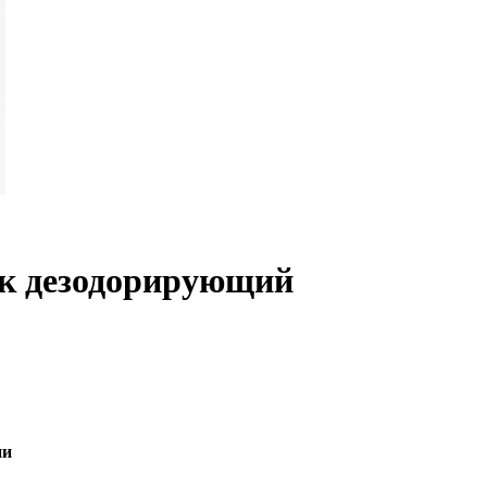
ак дезодорирующий
ии