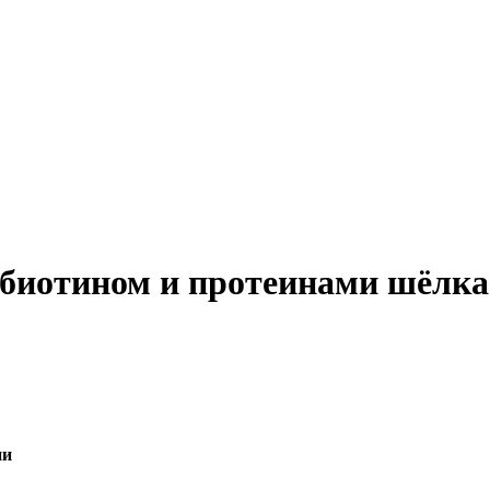
с биотином и протеинами шёлка
ии