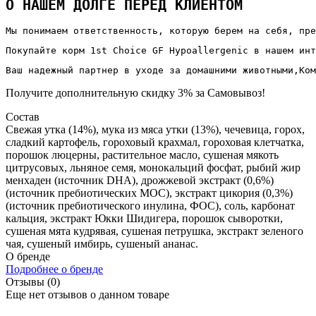
О НАШЕМ ДОЛГЕ ПЕРЕД КЛИЕНТОМ
Мы понимаем ответственность, которую берем на себя, пре
Покупайте корм 1st Choice GF Hypoallergenic в нашем инт
Ваш надежный партнер в уходе за домашними животными,Ком
Получите дополнительную
скидку 3%
за Самовывоз!
Состав
Свежая утка (14%), мука из мяса утки (13%), чечевица, горох,
сладкий картофель, гороховый крахмал, гороховая клетчатка,
порошок люцерны, растительное масло, сушеная мякоть
цитрусовых, льняное семя, монокальций фосфат, рыбий жир
менхаден (источник DHA), дрожжевой экстракт (0,6%)
(источник пребиотических МОС), экстракт цикория (0,3%)
(источник пребиотического инулина, ФОС), соль, карбонат
кальция, экстракт Юкки Шидигера, порошок сыворотки,
сушеная мята кудрявая, сушеная петрушка, экстракт зеленого
чая, сушеный имбирь, сушеный ананас.
О бренде
Подробнее о бренде
Отзывы (0)
Еще нет отзывов о данном товаре
Добавить отзыв