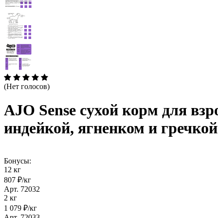
(Нет голосов)
AJO Sense сухой корм для взр
индейкой, ягненком и гречкой
Бонусы:
12 кг
807 ₽/кг
Арт. 72032
2 кг
1 079 ₽/кг
Арт. 72033