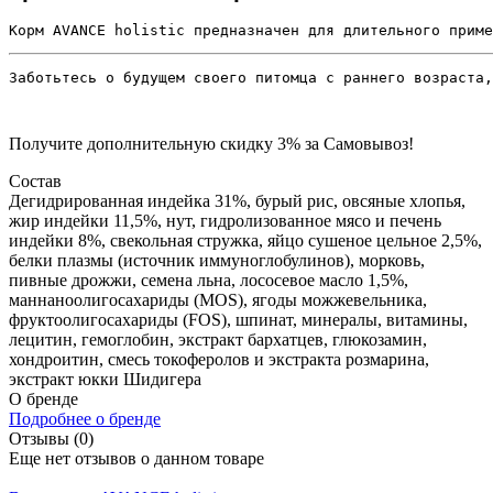
Корм AVANCE holistic предназначен для длительного приме
Заботьтесь о будущем своего питомца с раннего возраста,
Получите дополнительную
скидку 3%
за Самовывоз!
Состав
Дегидрированная индейка 31%, бурый рис, овсяные хлопья,
жир индейки 11,5%, нут, гидролизованное мясо и печень
индейки 8%, свекольная стружка, яйцо сушеное цельное 2,5%,
белки плазмы (источник иммуноглобулинов), морковь,
пивные дрожжи, семена льна, лососевое масло 1,5%,
маннаноолигосахариды (MOS), ягоды можжевельника,
фруктоолигосахариды (FOS), шпинат, минералы, витамины,
лецитин, гемоглобин, экстракт бархатцев, глюкозамин,
хондроитин, смесь токоферолов и экстракта розмарина,
экстракт юкки Шидигера
О бренде
Подробнее о бренде
Отзывы (0)
Еще нет отзывов о данном товаре
Добавить отзыв