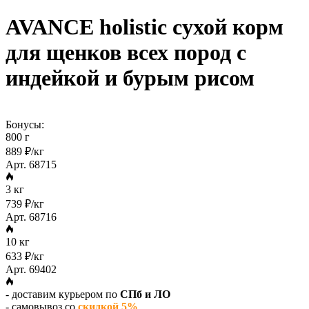
AVANCE holistic сухой корм
для щенков всех пород с
индейкой и бурым рисом
Бонусы:
800 г
889 ₽/кг
Арт. 68715
3 кг
739 ₽/кг
Арт. 68716
10 кг
633 ₽/кг
Арт. 69402
- доставим курьером по
СПб и ЛО
- самовывоз со
скидкой 5%