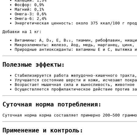
Кальций: 1,3%
Фосфор: 0,9%
Магний: 0,1%
Омега-3: 0,6%
Омега-6: 2,4%
Энергетическая ценность: около 375 ккал/100 г прод
Добавки на 1 кг:
Витамины: A, D₃, E, B₁₂, тиамин, рибофлавин, ниаци
Микроэлементы: железо, йод, медь, марганец, цинк, 
Природные антиоксиданты: витамины E и C, вытяжка и
Полезные эффекты:
Стабилизируется работа желудочно-кишечного тракта,
Улучшается состояние шерсти и кожи, исчезают покра
Возрастает мышечная сила и выносливость, животное 
Осуществляется профилактическое действие против за
Суточная норма потребления:
Суточная норма корма составляет примерно 200–500 граммо
Применение и контроль: