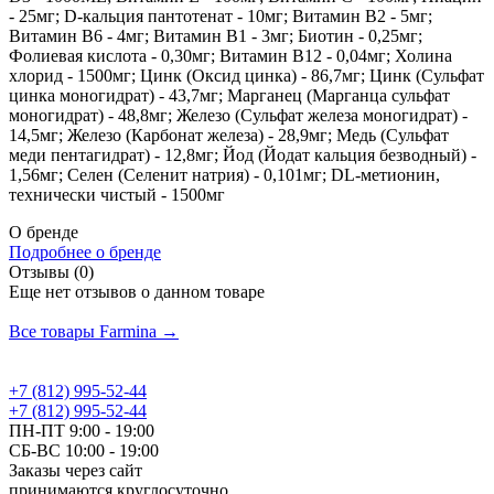
- 25мг; D-кальция пантотенат - 10мг; Витамин В2 - 5мг;
Витамин В6 - 4мг; Витамин В1 - 3мг; Биотин - 0,25мг;
Фолиевая кислота - 0,30мг; Витамин В12 - 0,04мг; Холина
хлорид - 1500мг; Цинк (Оксид цинка) - 86,7мг; Цинк (Сульфат
цинка моногидрат) - 43,7мг; Марганец (Марганца сульфат
моногидрат) - 48,8мг; Железо (Сульфат железа моногидрат) -
14,5мг; Железо (Карбонат железа) - 28,9мг; Медь (Сульфат
меди пентагидрат) - 12,8мг; Йод (Йодат кальция безводный) -
1,56мг; Селен (Селенит натрия) - 0,101мг; DL-метионин,
технически чистый - 1500мг
О бренде
Подробнее о бренде
Отзывы (0)
Еще нет отзывов о данном товаре
Добавить отзыв
Все товары Farmina →
+7 (812) 995-52-44
+7 (812) 995-52-44
ПН-ПТ 9:00 - 19:00
СБ-ВС 10:00 - 19:00
Заказы через сайт
принимаются круглосуточно