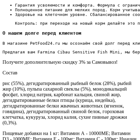
Гарантия усвояемости и комфорта. Формула с ограни
Полноценное питание для мелких пород. Корм учитыва
Здоровье на клеточном уровне. Сбалансированное соо
Контроль: при переходе на новый корм делайте это п
О нашем долге перед клиентом
В магазине PetFood24.ru мы осознаём свой долг перед кли
Предлагая вам Farmina Cibau Sensitive Fish Mini, мы бе
Получите дополнительную
скидку 3%
за Самовывоз!
Состав
рис (55%), дегидратированный рыбный белок (28%), рыбий
жир (10%), пульпа сахарной свеклы (5%), монодикальций
фосфат, хлорид натрия, карбонат кальция, свиной жир,
дегидратированные белки птицы (курица, индейка),
дегидратированные белки жвачных животных (ягненок,
говядина), дегидратированный свиной белок, гороховая
клетчатка, кукуруза, хлорид калия, сухие пивные дрожжи
(0,3%).
Пищевые добавки на 1 кг: Витамин А - 10000ME; Витамин
D3 - 1000ME; Витамин Е - 100мг; Витамин С - 100мг; Ниацин