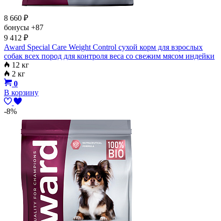
8 660
₽
бонусы
+87
9 412
₽
Award Special Care Weight Control сухой корм для взрослых
собак всех пород для контроля веса со свежим мясом индейки
12 кг
2 кг
0
В корзину
-8%