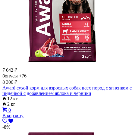
7 642
₽
бонусы
+76
8 306
₽
Award сухой корм для взрослых собак всех пород с ягненком с
индейкой с добавлением яблока и черники
12 кг
2 кг
0
В корзину
-8%