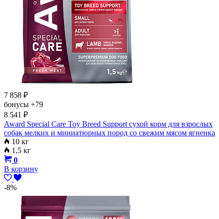
7 858
₽
бонусы
+79
8 541
₽
Award Special Care Toy Breed Support сухой корм для взрослых
собак мелких и миниатюрных пород со свежим мясом ягненка
10 кг
1,5 кг
0
В корзину
-8%