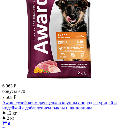
6 963
₽
бонусы
+70
7 568
₽
Award сухой корм для щенков крупных пород с курицей и
индейкой с добавлением тыквы и шиповника
12 кг
2 кг
0