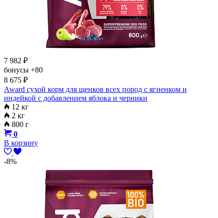
7 982
₽
бонусы
+80
8 675
₽
Award сухой корм для щенков всех пород с ягненком и
индейкой с добавлением яблока и черники
12 кг
2 кг
800 г
0
В корзину
-8%