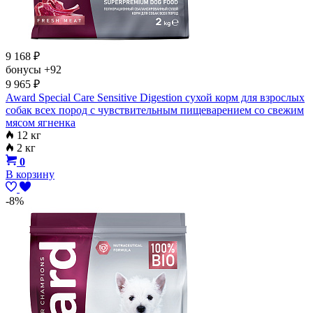
9 168
₽
бонусы
+92
9 965
₽
Award Special Care Sensitive Digestion сухой корм для взрослых
собак всех пород с чувствительным пищеварением со свежим
мясом ягненка
12 кг
2 кг
0
В корзину
-8%