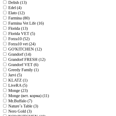
Delish
(13)
Edel
(4)
Elato
(12)
Farmina
(80)
Farmina Vet Life
(16)
Florida
(13)
Florida VET
(5)
Forza10
(52)
Forza10 vet
(24)
GO'KITCHEN
(12)
Grandorf
(14)
Grandorf FRESH
(12)
Grandorf VET
(6)
Greedy Family
(1)
Jarvi
(5)
KLATZ
(1)
LiveRA
(5)
Monge
(23)
Monge (вет. корма)
(11)
Mr.Buffalo
(7)
Nature`s Table
(3)
Nero Gold
(3)