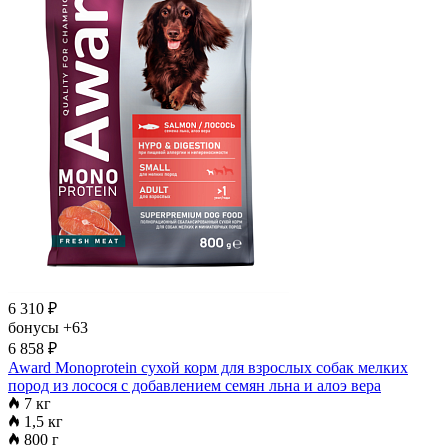
6 310
₽
бонусы
+63
6 858
₽
Award Monoprotein сухой корм для взрослых собак мелких
пород из лосося с добавлением семян льна и алоэ вера
7 кг
1,5 кг
800 г