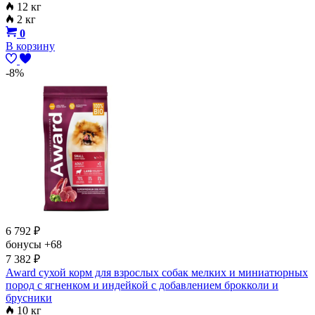
12 кг
2 кг
0
В корзину
-8%
6 792
₽
бонусы
+68
7 382
₽
Award сухой корм для взрослых собак мелких и миниатюрных
пород с ягненком и индейкой с добавлением брокколи и
брусники
10 кг