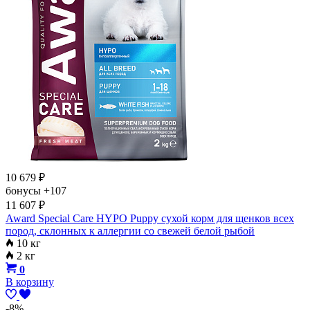
10 679
₽
бонусы
+107
11 607
₽
Award Special Care HYPO Puppy сухой корм для щенков всех
пород, склонных к аллергии со свежей белой рыбой
10 кг
2 кг
0
В корзину
-8%