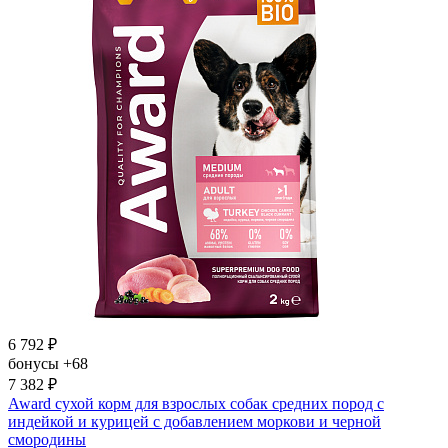
6 792
₽
бонусы
+68
7 382
₽
Award сухой корм для взрослых собак средних пород с
индейкой и курицей с добавлением моркови и черной
смородины