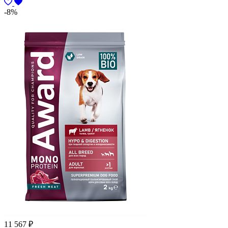
-8%
11 567
₽