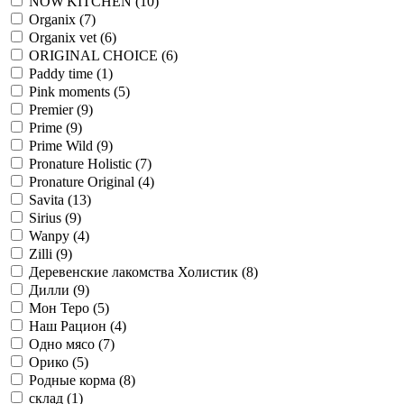
NOW'KITCHEN
(10)
Organix
(7)
Organix vet
(6)
ORIGINAL CHOICE
(6)
Paddy time
(1)
Pink moments
(5)
Premier
(9)
Prime
(9)
Prime Wild
(9)
Pronature Holistic
(7)
Pronature Original
(4)
Savita
(13)
Sirius
(9)
Wanpy
(4)
Zilli
(9)
Деревенские лакомства Холистик
(8)
Дилли
(9)
Мон Теро
(5)
Наш Рацион
(4)
Одно мясо
(7)
Орико
(5)
Родные корма
(8)
склад
(1)