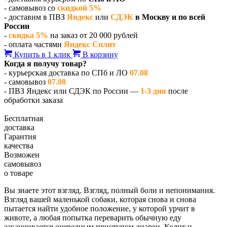
- самовывоз со
скидкой 5%
- доставим в ПВЗ
Яндекс
или
СДЭК
в Москву и по всей
России
-
скидка 5%
на заказ от 20 000 рублей
- оплата частями
Яндекс Сплит
Купить в 1 клик
В корзину
Когда я получу товар?
- курьерская доставка по СПб и ЛО
07.08
- самовывоз
07.08
- ПВЗ Яндекс или СДЭК по России —
1-3 дня
после
обработки заказа
Бесплатная
доставка
Гарантия
качества
Возможен
самовывоз
о товаре
Вы знаете этот взгляд. Взгляд, полный боли и непонимания.
Взгляд вашей маленькой собаки, которая снова и снова
пытается найти удобное положение, у которой урчит в
животе, а любая попытка переварить обычную еду
заканчивается очередным приступом диареи. Колит и