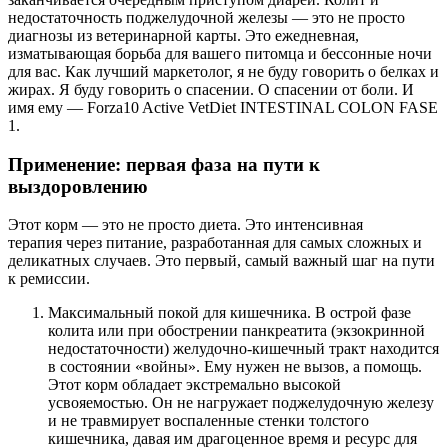
недостаточность поджелудочной железы — это не просто
диагнозы из ветеринарной карты. Это ежедневная,
изматывающая борьба для вашего питомца и бессонные ночи
для вас. Как лучший маркетолог, я не буду говорить о белках и
жирах. Я буду говорить о спасении. О спасении от боли. И
имя ему — Forza10 Active VetDiet INTESTINAL COLON FASE
1.
Применение: первая фаза на пути к
выздоровлению
Этот корм — это не просто диета. Это интенсивная
терапия через питание, разработанная для самых сложных и
деликатных случаев. Это первый, самый важный шаг на пути
к ремиссии.
Максимальный покой для кишечника. В острой фазе
колита или при обострении панкреатита (экзокринной
недостаточности) желудочно-кишечный тракт находится
в состоянии «войны». Ему нужен не вызов, а помощь.
Этот корм обладает экстремально высокой
усвояемостью. Он не нагружает поджелудочную железу
и не травмирует воспаленные стенки толстого
кишечника, давая им драгоценное время и ресурс для