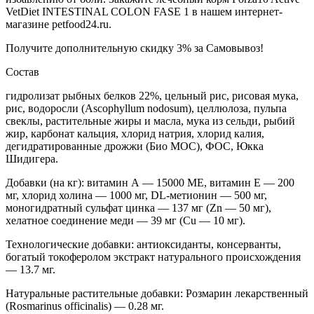
VetDiet INTESTINAL COLON FASE 1 в нашем интернет-
магазине petfood24.ru.
Получите дополнительную
скидку 3%
за Самовывоз!
Состав
гидролизат рыбных белков 22%, цельный рис, рисовая мука,
рис, водоросли (Ascophyllum nodosum), целлюлоза, пульпа
свеклы, растительные жиры и масла, мука из сельди, рыбий
жир, карбонат кальция, хлорид натрия, хлорид калия,
дегидратированные дрожжи (Био МОС), ФОС, Юкка
Шидигера.
Добавки (на кг): витамин А — 15000 МЕ, витамин Е — 200
мг, хлорид холина — 1000 мг, DL-метионин — 500 мг,
моногидратный сульфат цинка — 137 мг (Zn — 50 мг),
хелатное соединение меди — 39 мг (Cu — 10 мг).
Технологические добавки: антиоксиданты, консерванты,
богатый токоферолом экстракт натурального происхождения
— 13.7 мг.
Натуральные растительные добавки: Розмарин лекарственный
(Rosmarinus officinalis) — 0.28 мг.