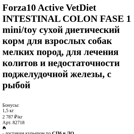
Forza10 Active VetDiet
INTESTINAL COLON FASE 1
mini/toy сухой диетический
корм для взрослых собак
мелких пород, для лечения
колитов и недостаточности
поджелудочной железы, с
рыбой
Бонусы:
1,5 кг
2 787 ₽/кг
Арт. 82718
- доставим курьером по
СПб и ЛО