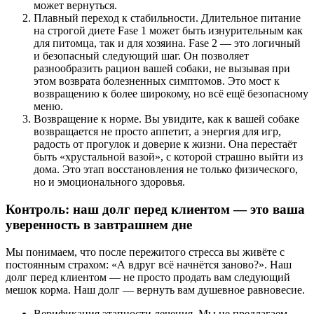
может вернуться.
Плавный переход к стабильности. Длительное питание
на строгой диете Fase 1 может быть изнурительным как
для питомца, так и для хозяина. Fase 2 — это логичный
и безопасный следующий шаг. Он позволяет
разнообразить рацион вашей собаки, не вызывая при
этом возврата болезненных симптомов. Это мост к
возвращению к более широкому, но всё ещё безопасному
меню.
Возвращение к норме. Вы увидите, как к вашей собаке
возвращается не просто аппетит, а энергия для игр,
радость от прогулок и доверие к жизни. Она перестаёт
быть «хрустальной вазой», с которой страшно выйти из
дома. Это этап восстановления не только физического,
но и эмоционального здоровья.
Контроль: наш долг перед клиентом — это ваша
уверенность в завтрашнем дне
Мы понимаем, что после пережитого стресса вы живёте с
постоянным страхом: «А вдруг всё начнётся заново?». Наш
долг перед клиентом — не просто продать вам следующий
мешок корма. Наш долг — вернуть вам душевное равновесие.
Верификация этапности лечения. Мы не предлагаем