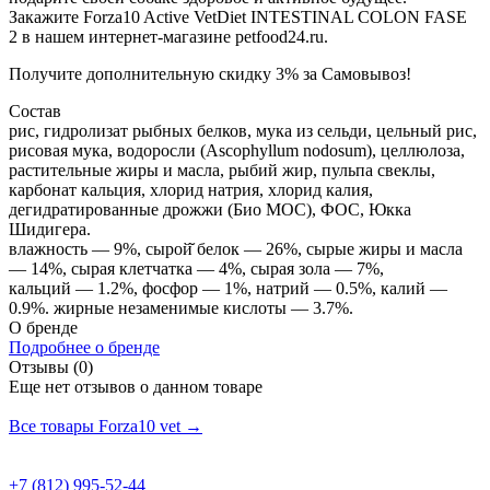
Закажите Forza10 Active VetDiet INTESTINAL COLON FASE
2 в нашем интернет-магазине petfood24.ru.
Получите дополнительную
скидку 3%
за Самовывоз!
Состав
рис, гидролизат рыбных белков, мука из сельди, цельный рис,
рисовая мука, водоросли (Ascophyllum nodosum), целлюлоза,
растительные жиры и масла, рыбий жир, пульпа свеклы,
карбонат кальция, хлорид натрия, хлорид калия,
дегидратированные дрожжи (Био МОС), ФОС, Юкка
Шидигера.
влажность — 9%, сырой̆ белок — 26%, сырые жиры и масла
— 14%, сырая клетчатка — 4%, сырая зола — 7%,
кальций — 1.2%, фосфор — 1%, натрий — 0.5%, калий —
0.9%. жирные незаменимые кислоты — 3.7%.
О бренде
Подробнее о бренде
Отзывы (0)
Еще нет отзывов о данном товаре
Добавить отзыв
Все товары Forza10 vet →
+7 (812) 995-52-44