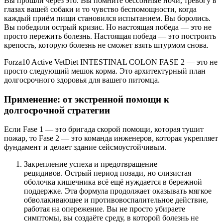
Вы прошли через это. Вы помните бессонные ночи, тревогу в
глазах вашей собаки и то чувство беспомощности, когда
каждый приём пищи становился испытанием. Вы боролись.
Вы победили острый кризис. Но настоящая победа — это не
просто пережить болезнь. Настоящая победа — это построить
крепость, которую болезнь не сможет взять штурмом снова.
Forza10 Active VetDiet INTESTINAL COLON FASE 2 — это не
просто следующий мешок корма. Это архитектурный план
долгосрочного здоровья для вашего питомца.
Применение: от экстренной помощи к
долгосрочной стратегии
Если Fase 1 — это бригада скорой помощи, которая тушит
пожар, то Fase 2 — это команда инженеров, которая укрепляет
фундамент и делает здание сейсмоустойчивым.
Закрепление успеха и предотвращение
рецидивов. Острый период позади, но слизистая
оболочка кишечника всё ещё нуждается в бережной
поддержке. Эта формула продолжает оказывать мягкое
обволакивающее и противовоспалительное действие,
работая на опережение. Вы не просто убираете
симптомы, вы создаёте среду, в которой болезнь не