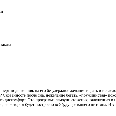
ии
заказа
нергии движения, на его безудержное желание играть и исследо
и? Скованность после сна, нежелание бегать, «пружинистая» пох
то дискомфорт. Это программа самоуничтожения, заложенная в н
те, на котором будет построено всё будущее вашего питомца. И