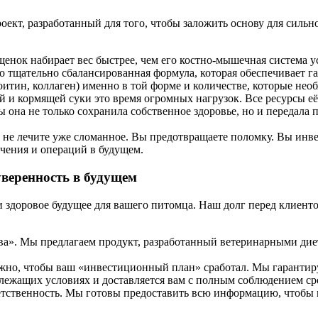
ект, разработанный для того, чтобы заложить основу для сильно
енок набирает вес быстрее, чем его костно-мышечная система ус
тщательно сбалансированная формула, которая обеспечивает га
итин, коллаген) именно в той форме и количестве, которые нео
 и кормящей суки это время огромных нагрузок. Все ресурсы её
на не только сохранила собственное здоровье, но и передала 
не лечите уже сломанное. Вы предотвращаете поломку. Вы инвес
ечения и операций в будущем.
уверенность в будущем
 и здоровое будущее для вашего питомца. Наш долг перед клие
а». Мы предлагаем продукт, разработанный ветеринарными диет
ажно, чтобы ваш «инвестиционный план» сработал. Мы гарантиру
адлежащих условиях и доставляется вам с полным соблюдением ср
етственность. Мы готовы предоставить всю информацию, чтобы 