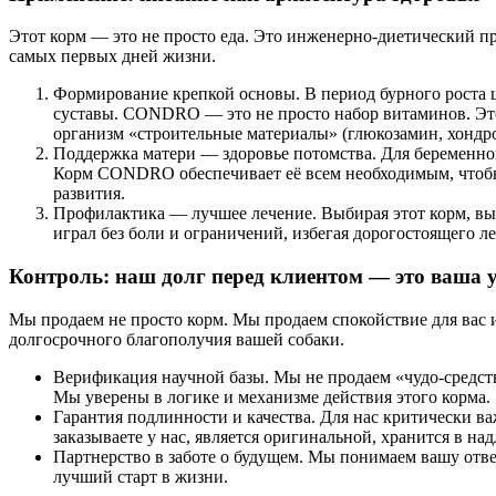
Этот корм — это не просто еда. Это инженерно-диетический про
самых первых дней жизни.
Формирование крепкой основы. В период бурного роста щ
суставы. CONDRO — это не просто набор витаминов. Это 
организм «строительные материалы» (глюкозамин, хондро
Поддержка матери — здоровье потомства. Для беременной
Корм CONDRO обеспечивает её всем необходимым, чтобы о
развития.
Профилактика — лучшее лечение. Выбирая этот корм, вы 
играл без боли и ограничений, избегая дорогостоящего л
Контроль: наш долг перед клиентом — это ваша 
Мы продаем не просто корм. Мы продаем спокойствие для вас
долгосрочного благополучия вашей собаки.
Верификация научной базы. Мы не продаем «чудо-средств
Мы уверены в логике и механизме действия этого корма.
Гарантия подлинности и качества. Для нас критически в
заказываете у нас, является оригинальной, хранится в н
Партнерство в заботе о будущем. Мы понимаем вашу отв
лучший старт в жизни.