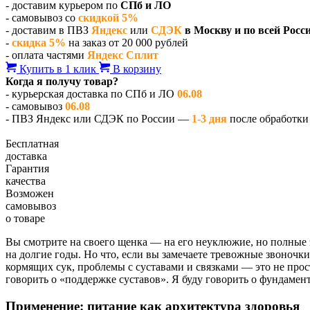
- доставим курьером по
СПб и ЛО
- самовывоз со
скидкой 5%
- доставим в ПВЗ
Яндекс
или
СДЭК
в Москву и по всей Росс
-
скидка 5%
на заказ от 20 000 рублей
- оплата частями
Яндекс Сплит
Купить в 1 клик
В корзину
Когда я получу товар?
- курьерская доставка по СПб и ЛО
06.08
- самовывоз
06.08
- ПВЗ Яндекс или СДЭК по России —
1-3 дня
после обработки 
Бесплатная
доставка
Гарантия
качества
Возможен
самовывоз
о товаре
Вы смотрите на своего щенка — на его неуклюжие, но полные э
на долгие годы. Но что, если вы замечаете тревожные звоночк
кормящих сук, проблемы с суставами и связками — это не прос
говорить о «поддержке суставов». Я буду говорить о фундамен
Применение: питание как архитектура здоровья