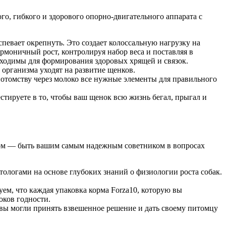
го, гибкого и здорового опорно-двигательного аппарата с
певает окрепнуть. Это создает колоссальную нагрузку на
рмоничный рост, контролируя набор веса и поставляя в
бходимы для формирования здоровых хрящей и связок.
 организма уходят на развитие щенков.
потомству через молоко все нужные элементы для правильного
тируете в то, чтобы ваш щенок всю жизнь бегал, прыгал и
нтом — быть вашим самым надежным советником в вопросах
ологами на основе глубоких знаний о физиологии роста собак.
ем, что каждая упаковка корма Forza10, которую вы
оков годности.
вы могли принять взвешенное решение и дать своему питомцу