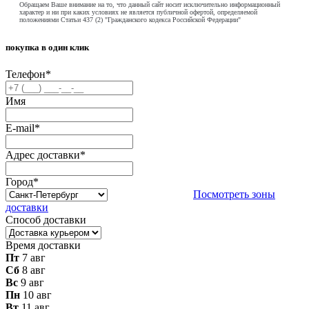
Обращаем Ваше внимание на то, что данный сайт носит исключительно информационный
характер и ни при каких условиях не является публичной офертой, определяемой
положениями Статьи 437 (2) "Гражданского кодекса Российской Федерации"
покупка в один клик
Телефон
*
Имя
E-mail
*
Адрес доставки
*
Город
*
Посмотреть зоны
доставки
Способ доставки
Время доставки
Пт
7 авг
Сб
8 авг
Вс
9 авг
Пн
10 авг
Вт
11 авг