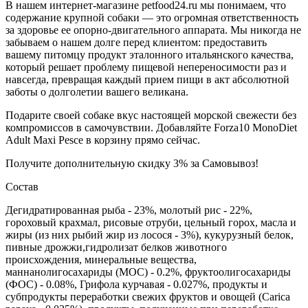
В нашем интернет-магазине petfood24.ru мы понимаем, что
содержание крупной собаки — это огромная ответственность
за здоровье ее опорно-двигательного аппарата. Мы никогда не
забываем о нашем долге перед клиентом: предоставить
вашему питомцу продукт эталонного итальянского качества,
который решает проблему пищевой непереносимости раз и
навсегда, превращая каждый прием пищи в акт абсолютной
заботы о долголетии вашего великана.
Подарите своей собаке вкус настоящей морской свежести без
компромиссов в самочувствии. Добавляйте Forza10 MonoDiet
Adult Maxi Pesce в корзину прямо сейчас.
Получите дополнительную
скидку 3%
за Самовывоз!
Состав
Дегидратированная рыба - 23%, молотый рис - 22%,
гороховый крахмал, рисовые отруби, цельный горох, масла и
жиры (из них рыбий жир из лосося - 3%), кукурузный белок,
пивные дрожжи,гидролизат белков животного
происхождения, минеральные вещества,
маннанолигосахариды (МОС) - 0.2%, фруктоолигосахариды
(ФОС) - 0.08%, Грифола курчавая - 0.027%, продукты и
субпродукты переработки свежих фруктов и овощей (Carica