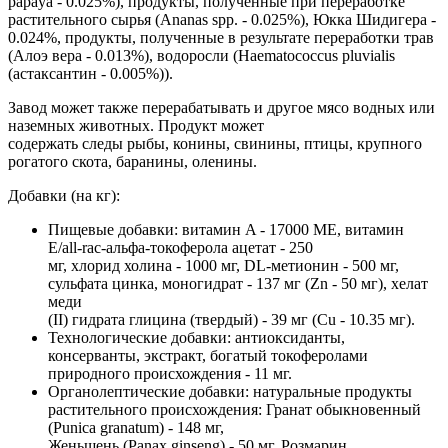
papaya - 0.025%), продукты, полученные при переработке
растительного сырья (Ananas spp. - 0.025%), Юкка Шидигера -
0.024%, продукты, полученные в результате переработки трав
(Алоэ вера - 0.013%), водоросли (Haematococcus pluvialis
(астаксантин - 0.005%)).
Завод может также перерабатывать и другое мясо водных или
наземных животных. Продукт может
содержать следы рыбы, конины, свинины, птицы, крупного
рогатого скота, баранины, оленины.
Добавки (на кг):
Пищевые добавки: витамин A - 17000 МЕ, витамин
E/all-rac-альфа-токоферола ацетат - 250
мг, хлорид холина - 1000 мг, DL-метионин - 500 мг,
сульфата цинка, моногидрат - 137 мг (Zn - 50 мг), хелат
меди
(II) гидрата глицина (твердый) - 39 мг (Cu - 10.35 мг).
Технологические добавки: антиоксиданты,
консерванты, экстракт, богатый токоферолами
природного происхождения - 11 мг.
Органолептические добавки: натуральные продукты
растительного происхождения: Гранат обыкновенный
(Punica granatum) - 148 мг,
Женьшень (Panax ginseng) - 50 мг, Розмарин