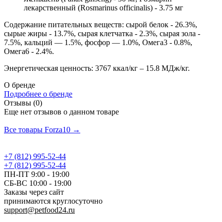
лекарственный (Rosmarinus officinalis) - 3.75 мг
Содержание питательных веществ: сырой белок - 26.3%,
сырые жиры - 13.7%, сырая клетчатка - 2.3%, сырая зола -
7.5%, кальций — 1.5%, фосфор — 1.0%, Омега3 - 0.8%,
Омега6 - 2.4%.
Энергетическая ценность: 3767 ккал/кг – 15.8 МДж/кг.
О бренде
Подробнее о бренде
Отзывы (0)
Еще нет отзывов о данном товаре
Добавить отзыв
Все товары Forza10 →
+7 (812) 995-52-44
+7 (812) 995-52-44
ПН-ПТ 9:00 - 19:00
СБ-ВС 10:00 - 19:00
Заказы через сайт
принимаются круглосуточно
support@petfood24.ru
Политика конфиденциальности