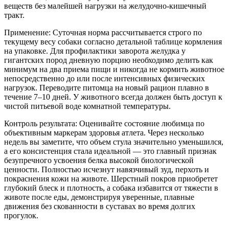
веществ без малейшей нагрузки на желудочно-кишечный
тракт.
Применение: Суточная норма рассчитывается строго по
текущему весу собаки согласно детальной таблице кормления
на упаковке. Для профилактики заворота желудка у
гигантских пород дневную порцию необходимо делить как
минимум на два приема пищи и никогда не кормить животное
непосредственно до или после интенсивных физических
нагрузок. Переводите питомца на новый рацион плавно в
течение 7–10 дней. У животного всегда должен быть доступ к
чистой питьевой воде комнатной температуры.
Контроль результата: Оценивайте состояние любимца по
объективным маркерам здоровья атлета. Через несколько
недель вы заметите, что объем стула значительно уменьшился,
а его консистенция стала идеальной — это главный признак
безупречного усвоения белка высокой биологической
ценности. Полностью исчезнут навязчивый зуд, перхоть и
покраснения кожи на животе. Шерстный покров приобретет
глубокий блеск и плотность, а собака избавится от тяжести в
животе после еды, демонстрируя уверенные, плавные
движения без скованности в суставах во время долгих
прогулок.