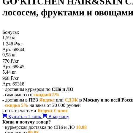
GO'KITCHEN HAIR&SKIN CARE 
лососем, фруктами и овощами
Бонусы:
1,59 кг
1 246 ₽/кг
Арт. 68844
9,98 кг
770 ₽/кг
Арт. 68845
5,44 кг
968 ₽/кг
Арт. 69318
- доставим курьером по
СПб и ЛО
- самовывоз со
скидкой 5%
- доставим в ПВЗ
Яндекс
или
СДЭК
в Москву и по всей Росс
-
скидка 5%
на заказ от 20 000 рублей
- оплата частями
Яндекс Сплит
Купить в 1 клик
В корзину
Когда я получу товар?
- курьерская доставка по СПб и ЛО
10.08
- самовывоз
09.08