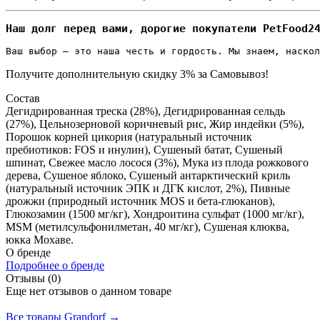
Наш долг перед вами, дорогие покупатели PetFood2
Ваш выбор – это наша честь и гордость. Мы знаем, наскол
Получите дополнительную
скидку 3%
за Самовывоз!
Состав
Дегидрированная треска (28%), Дегидрированная сельдь
(27%), Цельнозерновой коричневый рис, Жир индейки (5%),
Порошок корней цикория (натуральный источник
пребиотиков: FOS и инулин), Сушеный батат, Сушеный
шпинат, Свежее масло лосося (3%), Мука из плода рожкового
дерева, Сушеное яблоко, Сушеный антарктический криль
(натуральный источник ЭПК и ДГК кислот, 2%), Пивные
дрожжи (природный источник MOS и бета-глюканов),
Глюкозамин (1500 мг/кг), Хондроитина сульфат (1000 мг/кг),
MSM (метилсульфонилметан, 40 мг/кг), Сушеная клюква,
юкка Мохаве.
О бренде
Подробнее о бренде
Отзывы (0)
Еще нет отзывов о данном товаре
Добавить отзыв
Все товары Grandorf →