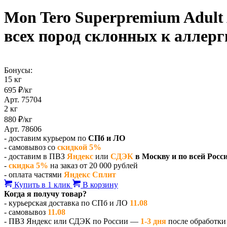
Mon Tero Superpremium Adult 
всех пород склонных к аллер
Бонусы:
15 кг
695 ₽/кг
Арт. 75704
2 кг
880 ₽/кг
Арт. 78606
- доставим курьером по
СПб и ЛО
- самовывоз со
скидкой 5%
- доставим в ПВЗ
Яндекс
или
СДЭК
в Москву и по всей Росс
-
скидка 5%
на заказ от 20 000 рублей
- оплата частями
Яндекс Сплит
Купить в 1 клик
В корзину
Когда я получу товар?
- курьерская доставка по СПб и ЛО
11.08
- самовывоз
11.08
- ПВЗ Яндекс или СДЭК по России —
1-3 дня
после обработки 