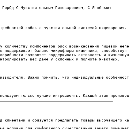
 ПорОд С Чувствительным Пищеварением, С Ягнёнком
требностей собак с чувствительной системой пищеварения. 
у количеству компонентов риск возникновения пищевой непе
к поддерживает баланс микрофлоры кишечника, способствуя 
лорийности позволяет поддерживать активность и жизненную
нтролировать вес даже у склонных к полноте животных.
изводителя. Важно помнить, что индивидуальные особенност
пользуем только лучшие ингредиенты. Каждый этап производ
д клиентами и обязуется предлагать товары высочайшего ка
ые условия для комфортного существования вашего домашнег